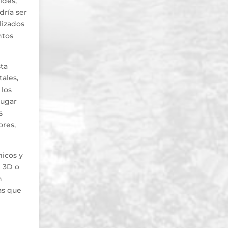
ldes,
dría ser
lizados
ntos
sta
tales,
 los
lugar
s
ores,
micos y
n 3D o
n
as que