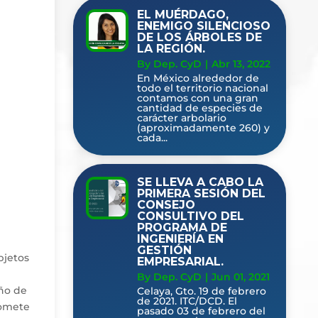
EL MUÉRDAGO,
ENEMIGO SILENCIOSO
DE LOS ÁRBOLES DE
LA REGIÓN.
By Dep. CyD
|
Abr 13, 2022
En México alrededor de
todo el territorio nacional
contamos con una gran
cantidad de especies de
carácter arbolario
(aproximadamente 260) y
cada...
SE LLEVA A CABO LA
PRIMERA SESIÓN DEL
CONSEJO
CONSULTIVO DEL
PROGRAMA DE
INGENIERÍA EN
GESTIÓN
bjetos
EMPRESARIAL.
By Dep. CyD
|
Jun 01, 2021
año de
Celaya, Gto. 19 de febrero
de 2021. ITC/DCD. El
somete
pasado 03 de febrero del