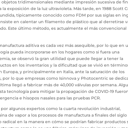
 objetos tridimensionales mediante impresión sucesiva de fi
a exposición de la luz ultravioleta. Más tarde, en 1988 Scott 
fundida, típicamente conocido como FDM por sus siglas en ingl
iste en calentar un filamento de plástico que al derretirse v
do. Este último método, es actualmente el más convencional 
manufactura aditiva es cada vez más asequible, por lo que en 
logía pueda incorporarse en los hogares como si fuera una
ia, se observó la gran utilidad que puede llegar a tener la
ctos en los inventarios y la dificultad que se vivió en término
n Europa, y principalmente en Italia, ante la saturación de los
s, por lo que empresas como Isinnova y Photocentric se dedic
última llegó a fabricar más de 40,000 válvulas por semana. Alg
sta tecnología para mitigar la propagación de COVID-19 fuero
mergencia e hisopos nasales para las pruebas PCR.
 por algunos expertos como la cuarta revolución industrial,
a de vapor a los procesos de manufactura a finales del siglo X
o radical en la manera en cómo se podrían fabricar productos 