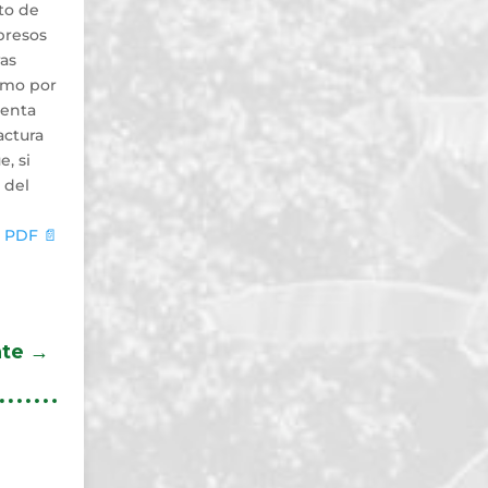
to de
presos
ras
omo por
menta
actura
, si
 del
 PDF 📄
nte
→