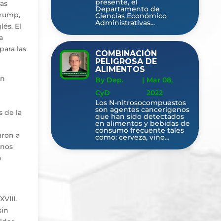
presente, el
nas
Departamento de
Crump,
Ciencias Económico
Administrativas...
és. El
a
para las
COMBINACIÓN
PELIGROSA DE
ALIMENTOS
un
By Dep.
|
Mar 08,
CyD
2022
Los N-nitrosocompuestos
son agentes cancerígenos
s de la
que han sido detectados
en alimentos y bebidas de
consumo frecuente tales
aron a
como: cerveza, vino...
unos
n
VIII.
sin