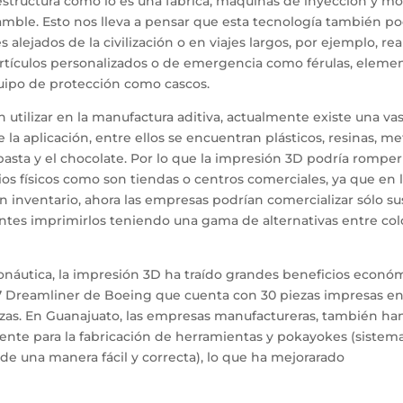
structura como lo es una fábrica, máquinas de inyección y mo
mble. Esto nos lleva a pensar que esta tecnología también po
alejados de la civilización o en viajes largos, por ejemplo, rea
 artículos personalizados o de emergencia como férulas, eleme
ipo de protección como cascos.
 utilizar en la manufactura aditiva, actualmente existe una va
 aplicación, entre ellos se encuentran plásticos, resinas, me
pasta y el chocolate. Por lo que la impresión 3D podría romper
s físicos como son tiendas o centros comerciales, ya que en 
 inventario, ahora las empresas podrían comercializar sólo su
ientes imprimirlos teniendo una gama de alternativas entre col
ronáutica, la impresión 3D ha traído grandes beneficios econó
787 Dreamliner de Boeing que cuenta con 30 piezas impresas e
ezas. En Guanajuato, las empresas manufactureras, también ha
mente para la fabricación de herramientas y pokayokes (sistem
de una manera fácil y correcta), lo que ha mejorarado