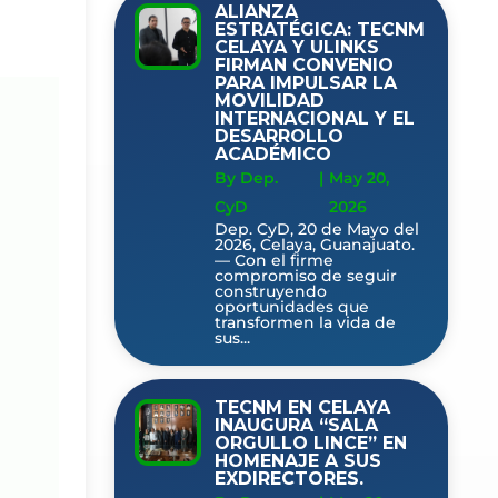
ALIANZA
ESTRATÉGICA: TECNM
CELAYA Y ULINKS
FIRMAN CONVENIO
PARA IMPULSAR LA
MOVILIDAD
INTERNACIONAL Y EL
DESARROLLO
ACADÉMICO
By Dep.
|
May 20,
CyD
2026
Dep. CyD, 20 de Mayo del
2026, Celaya, Guanajuato.
— Con el firme
compromiso de seguir
construyendo
oportunidades que
transformen la vida de
sus...
TECNM EN CELAYA
INAUGURA “SALA
ORGULLO LINCE” EN
HOMENAJE A SUS
EXDIRECTORES.