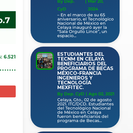
By Dep.
|
Mar 20,
CyD
2024
– En el marco de su 65
aniversario, el Tecnológico
Nacional de México en
Celaya inauguró ayer la
“Sala Orgullo Lince”, un
espacio...
ESTUDIANTES DEL
:
6.521
TECNM EN CELAYA
BENEFICIARIOS DEL
PROGRAMA DE BECAS
MÉXICO-FRANCIA
INGENIEROS Y
TECNOLOGÍA
MEXFITEC.
By Dep. CyD
|
Ago 02, 2021
Celaya, Gto., 02 de agosto
2021. ITC/DCD. Estudiantes
del Tecnológico Nacional
de México en Celaya
fueron beneficiarios del
programa de Becas...