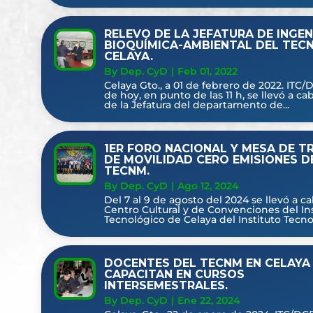
RELEVO DE LA JEFATURA DE INGEN
BIOQUÍMICA-AMBIENTAL DEL TEC
CELAYA.
By Dep. CyD
|
Feb 01, 2022
Celaya Gto., a 01 de febrero de 2022. ITC/D
de hoy, en punto de las 11 h, se llevó a ca
de la Jefatura del departamento de...
1ER FORO NACIONAL Y MESA DE T
DE MOVILIDAD CERO EMISIONES D
TECNM.
By Dep. CyD
|
Ago 12, 2024
Del 7 al 9 de agosto del 2024 se llevó a c
Centro Cultural y de Convenciones del In
Tecnológico de Celaya del Instituto Tecnol
DOCENTES DEL TECNM EN CELAYA
CAPACITAN EN CURSOS
INTERSEMESTRALES.
By Dep. CyD
|
Ene 22, 2024