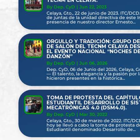
TECNM EN CELAYA.
By Dep. CyD
|
Jun 22, 2023
Celaya, Gto., 22 de junio de 2023. ITC/DCD.
de juntas de la unidad directiva de este I
presencia de nuestro director Ernesto...
ORGULLO Y TRADICIÓN: GRUPO DE
DE SALÓN DEL TECNM CELAYA DE
EL EVENTO NACIONAL “NOCHES D
DANZÓN”
By Dep. CyD
|
Jun 06, 2026
Dep. CyD, 06 de Junio del 2026, Celaya, G
— El talento, la elegancia y la pasión por l
hicieron presentes en la histórica...
TOMA DE PROTESTA DEL CAPÍTUL
ESTUDIANTIL DESARROLLO DE SI
MECATRÓNICAS 4.0 (DSM4.0).
By Dep. CyD
|
Mar 30, 2022
Celaya, Gto., 30 de marzo de 2022. ITC/DCD
hoy se llevó a cabo la toma de protesta d
Estudiantil denominado Desarrollo de...