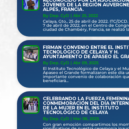
RECONOCIDO POR LA ASOCIACIÓN
JÓVENES DE LA REGIÓN AUVERGN
ALPES, FRANCIA.
By Dep. CyD
|
Abr 25, 2022
Celaya, Gto., 25 de abril de 2022. ITC/DCD
7 de abril de 2022, en el Centro de Congr
ciudad de Chambéry, Francia, se realizó la.
FIRMAN CONVENIO ENTRE EL INST
TECNOLÓGICO DE CELAYA Y H.
AYUNTAMIENTO DE APASEO EL GR
By Dep. CyD
|
Abr 09, 2025
El Instituto Tecnológico de Celaya y el Mu
Apaseo el Grande formalizaron este día u
importante convenio de colaboración qu
beneficiará...
CELEBRANDO LA FUERZA FEMENIN
CONMEMORACIÓN DEL DÍA INTER
DE LA MUJER EN EL INSTITUTO
TECNOLÓGICO DE CELAYA
By Dep. CyD
|
Mar 06, 2025
Con gran emoción compartimos los mo
significativos de nuestra ceremonia inau