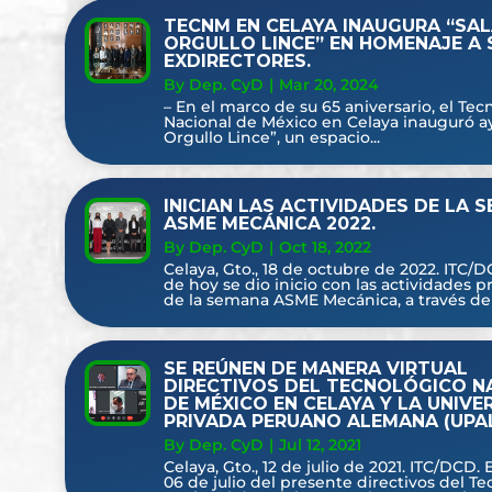
TECNM EN CELAYA INAUGURA “SA
ORGULLO LINCE” EN HOMENAJE A 
EXDIRECTORES.
By Dep. CyD
|
Mar 20, 2024
– En el marco de su 65 aniversario, el Tec
Nacional de México en Celaya inauguró ay
Orgullo Lince”, un espacio...
INICIAN LAS ACTIVIDADES DE LA 
ASME MECÁNICA 2022.
By Dep. CyD
|
Oct 18, 2022
Celaya, Gto., 18 de octubre de 2022. ITC/D
de hoy se dio inicio con las actividades 
de la semana ASME Mecánica, a través del.
SE REÚNEN DE MANERA VIRTUAL
DIRECTIVOS DEL TECNOLÓGICO N
DE MÉXICO EN CELAYA Y LA UNIVE
PRIVADA PERUANO ALEMANA (UPAL
By Dep. CyD
|
Jul 12, 2021
Celaya, Gto., 12 de julio de 2021. ITC/DCD.
06 de julio del presente directivos del T