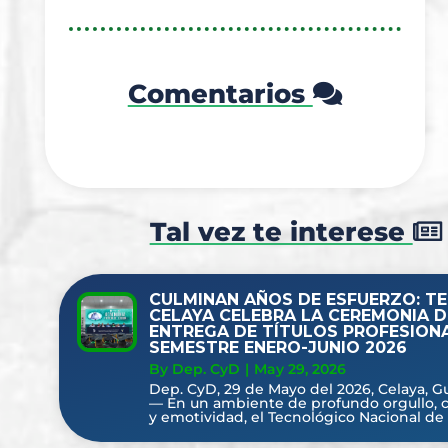
Comentarios
Tal vez te interese
CULMINAN AÑOS DE ESFUERZO: T
CELAYA CELEBRA LA CEREMONIA D
ENTREGA DE TÍTULOS PROFESION
SEMESTRE ENERO-JUNIO 2026
By Dep. CyD
|
May 29, 2026
Dep. CyD, 29 de Mayo del 2026, Celaya, G
— En un ambiente de profundo orgullo, 
y emotividad, el Tecnológico Nacional de 