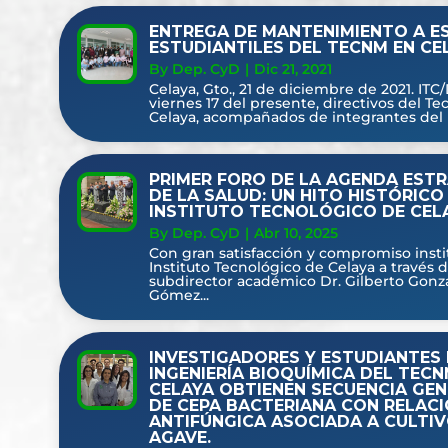
ENTREGA DE MANTENIMIENTO A E
ESTUDIANTILES DEL TECNM EN CE
By Dep. CyD
|
Dic 21, 2021
Celaya, Gto., 21 de diciembre de 2021. ITC
viernes 17 del presente, directivos del T
Celaya, acompañados de integrantes del H.
PRIMER FORO DE LA AGENDA EST
DE LA SALUD: UN HITO HISTÓRICO 
INSTITUTO TECNOLÓGICO DE CEL
By Dep. CyD
|
Abr 10, 2025
Con gran satisfacción y compromiso instit
Instituto Tecnológico de Celaya a través d
subdirector académico Dr. Gilberto Gonz
Gómez...
INVESTIGADORES Y ESTUDIANTES
INGENIERÍA BIOQUÍMICA DEL TECN
CELAYA OBTIENEN SECUENCIA GE
DE CEPA BACTERIANA CON RELAC
ANTIFÚNGICA ASOCIADA A CULTIV
AGAVE.