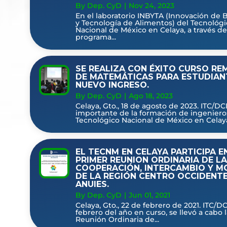
By Dep. CyD
|
Nov 24, 2023
En el laboratorio INBYTA (Innovación de 
y Tecnología de Alimentos) del Tecnológi
Nacional de México en Celaya, a través de
programa...
SE REALIZA CON ÉXITO CURSO RE
DE MATEMÁTICAS PARA ESTUDIAN
NUEVO INGRESO.
By Dep. CyD
|
Ago 18, 2023
Celaya, Gto., 18 de agosto de 2023. ITC/DC
importante de la formación de ingeniero
Tecnológico Nacional de México en Celaya, 
EL TECNM EN CELAYA PARTICIPA E
PRIMER REUNION ORDINARIA DE LA
COOPERACIÓN, INTERCAMBIO Y M
DE LA REGIÓN CENTRO OCCIDENTE
ANUIES.
By Dep. CyD
|
Jun 01, 2021
Celaya, Gto., 22 de febrero de 2021. ITC/DC
febrero del año en curso, se llevó a cabo
Reunión Ordinaria de...