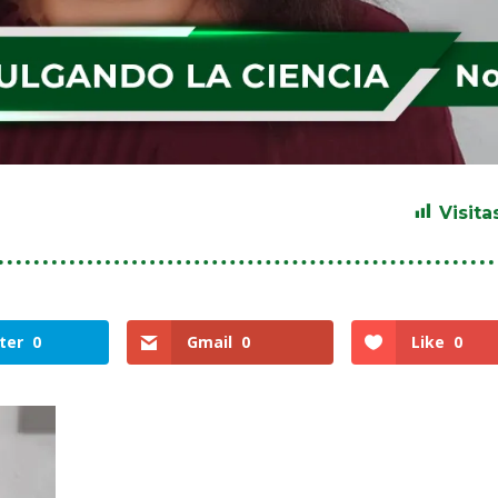
Visita
ter
0
Gmail
0
Like
0