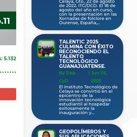
Celaya, Gto., 22 de agosto
de 2022. ITC/DCD. El 18 de
agosto del año en curso,
con la presentación en las
Xornadas de folclore en
Ourense, España,...
TALENTIC 2025
CULMINA CON ÉXITO
RECONOCIENDO EL
TALENTO
s:
5.132
TECNOLÓGICO
GUANAJUATENSE.
By Dep.
|
Jun 03,
CyD
2025
El Instituto Tecnológico de
Celaya se convirtió en el
epicentro de la
innovación tecnológica
estudiantil al hospedar
exitosamente la
inauguración y...
GEOPOLÍMEROS Y
SUS APLICACIONES