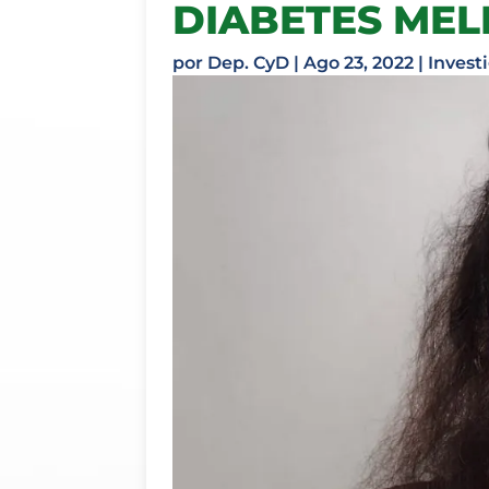
DIABETES MELL
por
Dep. CyD
|
Ago 23, 2022
|
Invest