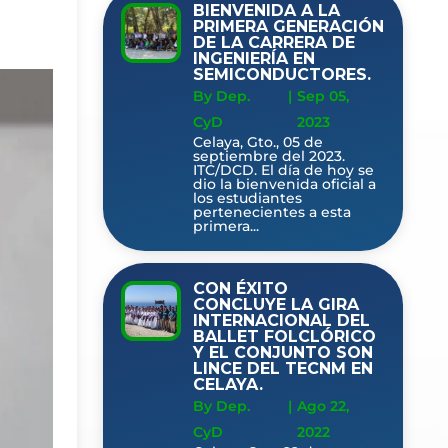
BIENVENIDA A LA
PRIMERA GENERACIÓN
DE LA CARRERA DE
INGENIERÍA EN
SEMICONDUCTORES.
By Dep.
|
Sep 05,
CyD
2023
Celaya, Gto., 05 de
septiembre del 2023.
ITC/DCD. El día de hoy se
dio la bienvenida oficial a
los estudiantes
pertenecientes a esta
primera...
CON ÉXITO
CONCLUYE LA GIRA
INTERNACIONAL DEL
BALLET FOLCLÓRICO
Y EL CONJUNTO SON
LINCE DEL TECNM EN
CELAYA.
By Dep.
|
Ago 22,
CyD
2022