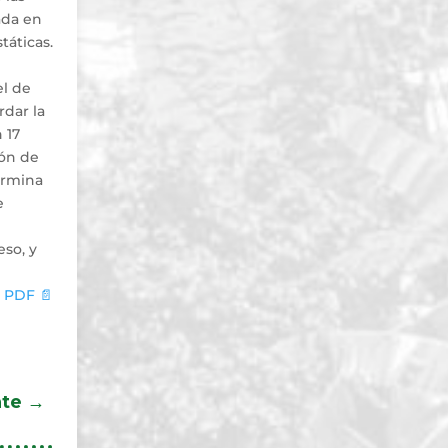
ada en
táticas.
el de
rdar la
 17
ión de
ormina
e
eso, y
 PDF 📄
nte
→