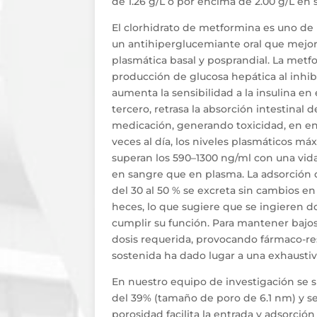
de 1.26 g/L o por encima de 2.00 g/L e
El clorhidrato de metformina es uno de l
un antihiperglucemiante oral que mejora 
plasmática basal y posprandial. La metf
producción de glucosa hepática al inhibi
aumenta la sensibilidad a la insulina en 
tercero, retrasa la absorción intestinal 
medicación, generando toxicidad, en en
veces al día, los niveles plasmáticos má
superan los 590–1300 ng/ml con una vida
en sangre que en plasma. La adsorción d
del 30 al 50 % se excreta sin cambios en
heces, lo que sugiere que se ingieren do
cumplir su función. Para mantener bajos 
dosis requerida, provocando fármaco-res
sostenida ha dado lugar a una exhaustiv
En nuestro equipo de investigación se s
del 39% (tamaño de poro de 6.1 nm) y se
porosidad facilita la entrada y adsorción