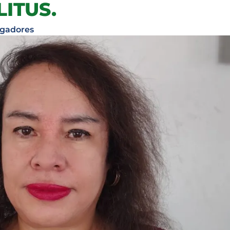
ITUS.
igadores