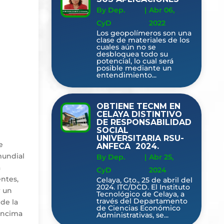
By Dep.
|
Abr 06,
CyD
2022
Los geopolímeros son una
clase de materiales de los
cuales aún no se
desbloquea todo su
potencial, lo cual será
posible mediante un
entendimiento...
OBTIENE TECNM EN
CELAYA DISTINTIVO
DE RESPONSABILIDAD
SOCIAL
UNIVERSITARIA RSU-
e
ANFECA 2024.
mundial
By Dep.
|
Abr 25,
a
CyD
2024
entes,
Celaya, Gto., 25 de abril del
2024. ITC/DCD. El Instituto
r un
Tecnológico de Celaya, a
través del Departamento
 de la
de Ciencias Económico
 encima
Administrativas, se...