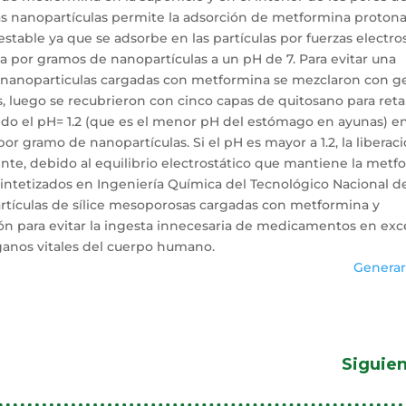
 las nanopartículas permite la adsorción de metformina proton
table ya que se adsorbe en las partículas por fuerzas electros
 por gramos de nanopartículas a un pH de 7. Para evitar una
 nanoparticulas cargadas con metformina se mezclaron con g
 luego se recubrieron con cinco capas de quitosano para reta
o el pH= 1.2 (que es el menor pH del estómago en ayunas) en
r gramo de nanopartículas. Si el pH es mayor a 1.2, la liberac
nte, debido al equilibrio electrostático que mantiene la metf
 sintetizados en Ingeniería Química del Tecnológico Nacional d
rtículas de sílice mesoporosas cargadas con metformina y
ón para evitar la ingesta innecesaria de medicamentos en exc
rganos vitales del cuerpo humano.
Generar
Siguie