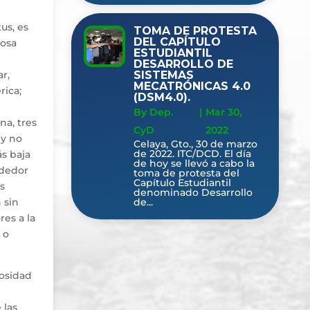
us, es
TOMA DE PROTESTA
DEL CAPÍTULO
cosa
ESTUDIANTIL
DESARROLLO DE
SISTEMAS
r,
MECATRÓNICAS 4.0
rica;
(DSM4.0).
By Dep.
|
Mar 30,
na, tres
CyD
2022
 y no
Celaya, Gto., 30 de marzo
de 2022. ITC/DCD. El día
ás baja
de hoy se llevó a cabo la
ededor
toma de protesta del
Capítulo Estudiantil
as
denominado Desarrollo
de...
 sin
res a la
 o
rosidad
 las