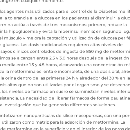
n sangre en cualquier momento.
os agentes más utilizados para el control de la Diabetes mellit
la tolerancia a la glucosa en los pacientes al disminuir la glu
ormina actúa a través de tres mecanismos: primero, reduce la
r la hipoglucemia y evita la hiperinsulinemia; en segundo luga
el músculo y mejora la captación y utilización de glucosa perifé
de glucosa. Las dosis tradicionales requieren altos niveles de
sayos clínicos controlados de ingesta de 850 mg de metformi
ximos se alcanzan entre 2.5 y 3.0 horas después de la ingestión
 media entre 1.5 y 4.5 horas, alcanzando una concentración m
e la metformina es lenta e incompleta, de una dosis oral, alr
 la orina dentro de las primeras 24 h y alrededor del 30 % en l
sis altas que no son utilizadas por el organismo y se desechan
los niveles de fármaco en suero se suministran niveles inferio
istencia. La necesidad de liberar fármacos de forma paulatina
a investigación que ha generado diferentes soluciones.
intetizaron nanopartículas de sílice mesoporosas, con una po
 utilizaron como matriz para la adsorción de metformina. La
 de metformina en la superficie y en el interior de los poros de