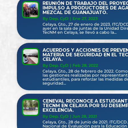
REUNIÓN DE TRABAJO DEL PROYE
IMPULSO A PRODUCTORES DE AGA
MEZCAL DE GUANAJUATO.
By Dep. CyD
|
Ene 27, 2023
Celaya, Gto., 27 de enero de 2023. ITC/DCD
ayer en la sala de juntas de la Unidad Dir
TecNM en Celaya, se llevó a cabo la...
ACUERDOS Y ACCIONES DE PREVE
MATERIA DE SEGURIDAD EN EL TE
CELAYA.
By Dep. CyD
|
Feb 28, 2022
Celaya, Gto., 28 de febrero de 2022. Como
las gestiones realizadas por representan
estudiantiles, para reforzar las medidas d
seguridad...
CENEVAL RECONOCE A ESTUDIANT
TECNM EN CELAYA POR SU DESEM
EXCELENCIA.
By Dep. CyD
|
Jun 28, 2021
Celaya, Gto., 28 de junio de 2021. ITC/DCD
Nacional de Evaluación para la Educación