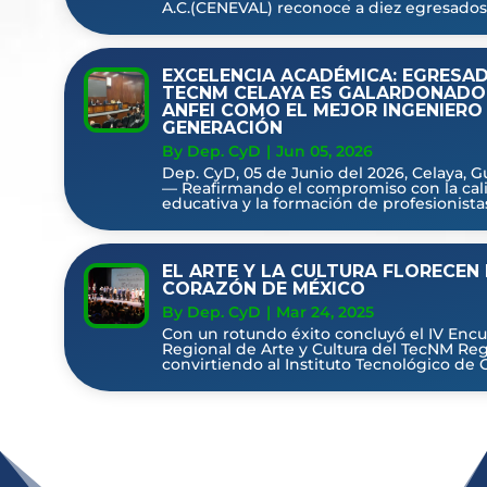
A.C.(CENEVAL) reconoce a diez egresados 
EXCELENCIA ACADÉMICA: EGRESA
TECNM CELAYA ES GALARDONADO
ANFEI COMO EL MEJOR INGENIERO
GENERACIÓN
By Dep. CyD
|
Jun 05, 2026
Dep. CyD, 05 de Junio del 2026, Celaya, G
— Reafirmando el compromiso con la cal
educativa y la formación de profesionistas 
EL ARTE Y LA CULTURA FLORECEN 
CORAZÓN DE MÉXICO
By Dep. CyD
|
Mar 24, 2025
Con un rotundo éxito concluyó el IV Enc
Regional de Arte y Cultura del TecNM Regi
convirtiendo al Instituto Tecnológico de C