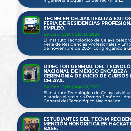
Ingeniería Bioquímica del TecNM en...
TECNM EN CELAYA REALIZA EXITOS
FERIA DE RESIDENCIAS PROFESION
EMPLEO.
By Dep. CyD
|
Dic 03, 2024
El Instituto Tecnológico de Celaya celebró
Feria de Residencias Profesionales y Emp
de noviembre de 2024, congregando a un t
DIRECTOR GENERAL DEL TECNOL
NACIONAL DE MÉXICO ENCABEZA
CEREMONIA DE INICIO DE CURSOS 
CELAYA.
By Dep. CyD
|
Ago 18, 2025
El Instituto Tecnológico de Celaya vivió u
histórica al recibir a Ramón Jiménez Lópe
General del Tecnológico Nacional de...
ESTUDIANTES DEL TECNM RECIBE
MENCIÓN HONORIFICA EN HACKA
BASE.