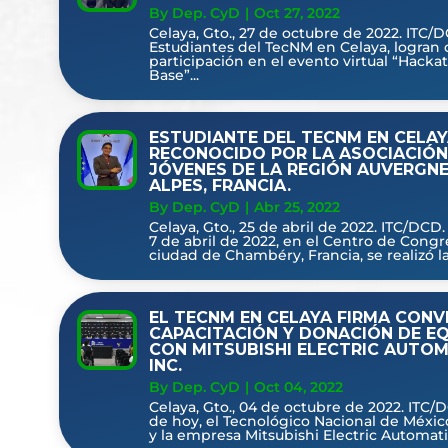
By Dep. CyD
|
Oct 27, 2022
Celaya, Gto., 27 de octubre de 2022. ITC/
Estudiantes del TecNM en Celaya, logran
participación en el evento virtual “Hacka
Base”...
ESTUDIANTE DEL TECNM EN CELAY
RECONOCIDO POR LA ASOCIACIÓN
JÓVENES DE LA REGIÓN AUVERGN
ALPES, FRANCIA.
By Dep. CyD
|
Abr 25, 2022
Celaya, Gto., 25 de abril de 2022. ITC/DCD
7 de abril de 2022, en el Centro de Congr
ciudad de Chambéry, Francia, se realizó la.
EL TECNM EN CELAYA FIRMA CONV
CAPACITACIÓN Y DONACIÓN DE E
CON MITSUBISHI ELECTRIC AUTO
INC.
By Dep. CyD
|
Oct 04, 2022
Celaya, Gto., 04 de octubre de 2022. ITC/D
de hoy, el Tecnológico Nacional de Méxic
y la empresa Mitsubishi Electric Automatio