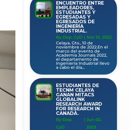
ENCUENTRO ENTRE
EMPLEADORES,
ESTUDIANTES Y
EGRESADAS Y
EGRESADOS DE
INGENIERÍA
INDUSTRIAL.
By Dep. CyD
|
Nov 10, 2022
Celaya, Gto., 10 de
noviembre de 2022.En el
marco del evento de
Academia Journals 2022,
el departamento de
Ingeniería Industrial llevo
a cabo el día...
ESTUDIANTES DE
TECNM CELAYA
GANAN MITACS
GLOBALINK
RESEARCH AWARD
FOR RESEARCH IN
CANADÁ.
By Dep.
|
Jun 02,
CyD
2023