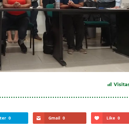
Visita
ter
0
Gmail
0
Like
0