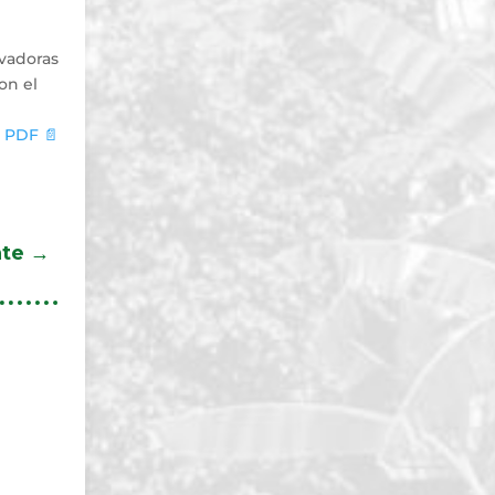
ovadoras
on el
 PDF 📄
nte
→