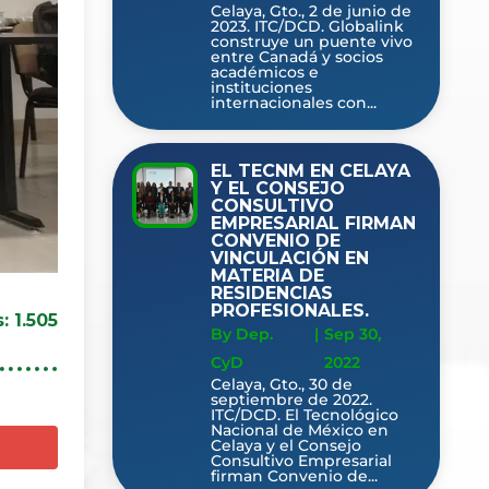
Celaya, Gto., 2 de junio de
2023. ITC/DCD. Globalink
construye un puente vivo
entre Canadá y socios
académicos e
instituciones
internacionales con...
EL TECNM EN CELAYA
Y EL CONSEJO
CONSULTIVO
EMPRESARIAL FIRMAN
CONVENIO DE
VINCULACIÓN EN
MATERIA DE
RESIDENCIAS
PROFESIONALES.
s:
1.505
By Dep.
|
Sep 30,
CyD
2022
Celaya, Gto., 30 de
septiembre de 2022.
ITC/DCD. El Tecnológico
Nacional de México en
Celaya y el Consejo
Consultivo Empresarial
firman Convenio de...