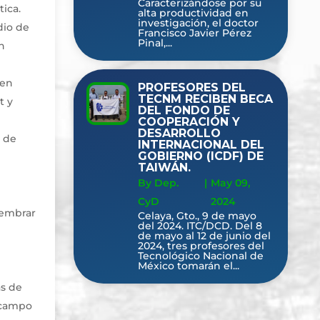
Caracterizándose por su
tica.
alta productividad en
investigación, el doctor
dio de
Francisco Javier Pérez
Pinal,...
en
 en
PROFESORES DEL
TECNM RECIBEN BECA
t y
DEL FONDO DE
COOPERACIÓN Y
DESARROLLO
s de
INTERNACIONAL DEL
GOBIERNO (ICDF) DE
TAIWÁN.
By Dep.
|
May 09,
CyD
2024
sembrar
Celaya, Gto., 9 de mayo
del 2024. ITC/DCD. Del 8
de mayo al 12 de junio del
2024, tres profesores del
Tecnológico Nacional de
México tomarán el...
as de
l campo