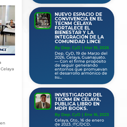
NUEVO ESPACIO DE
CONVIVENCIA EN EL
TECNM CELAYA
FORTALECE EL
BIENESTAR Y LA
INTEGRACIÓN DE LA
COMUNIDAD LINCE
By Dep. CyD
|
Mar 19, 2026
Dep. CyD, 19 de Marzo del
2026, Celaya, Guanajuato.
— Con el firme propósito
a
de seguir generando
 Celaya
entornos que promuevan
el desarrollo armónico de
su...
INVESTIGADOR DEL
TECNM EN CELAYA,
PUBLICA LIBRO EN
MDPI BOOKS.
By Dep. CyD
|
Ene 16, 2023
Celaya, Gto., 16 de enero
 en
de 2023. ITC/DCD.