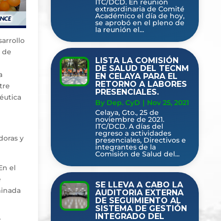
ITC/DCD. En reunión
extraordinaria de Comité
Académico el día de hoy,
se aprobó en el pleno de
la reunión el...
arrollo
s de
LISTA LA COMISIÓN
DE SALUD DEL TECNM
a
EN CELAYA PARA EL
RETORNO A LABORES
tre
PRESENCIALES.
céutica
By Dep. CyD
|
Nov 25, 2021
Celaya, Gto., 25 de
noviembre de 2021.
ITC/DCD. A días del
regreso a actividades
doras y
presenciales, Directivos e
integrantes de la
Comisión de Salud del...
En el
e
SE LLEVA A CABO LA
minada
AUDITORIA EXTERNA
DE SEGUIMIENTO AL
SISTEMA DE GESTIÓN
INTEGRADO DEL
r