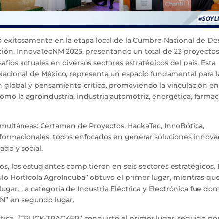
zó exitosamente en la etapa local de la Cumbre Nacional de Des
ión, InnovaTecNM 2025, presentando un total de 23 proyecto
fíos actuales en diversos sectores estratégicos del país. Esta
Nacional de México, representa un espacio fundamental para l
 global y pensamiento crítico, promoviendo la vinculación en
omo la agroindustria, industria automotriz, energética, farma
imultáneas: Certamen de Proyectos, HackaTec, InnoBótica,
formacionales, todos enfocados en generar soluciones innova
ado y social.
s, los estudiantes compitieron en seis sectores estratégicos. 
ulo Hortícola AgroIncuba” obtuvo el primer lugar, mientras qu
ugar. La categoría de Industria Eléctrica y Electrónica fue do
ON” en segundo lugar.
ética, “TRUCK-TRACKER” conquistó el primer lugar, seguido po