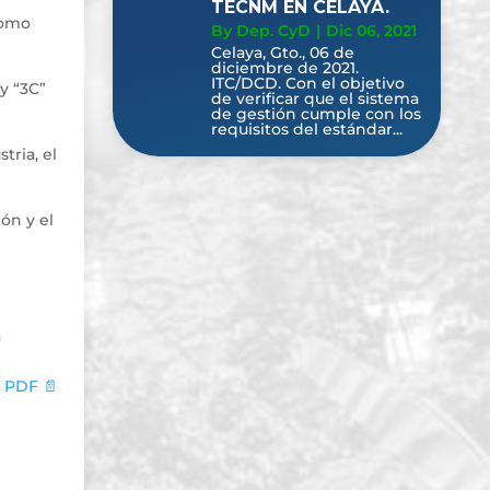
TECNM EN CELAYA.
como
By Dep. CyD
|
Dic 06, 2021
Celaya, Gto., 06 de
diciembre de 2021.
ITC/DCD. Con el objetivo
y “3C”
de verificar que el sistema
de gestión cumple con los
requisitos del estándar...
tria, el
ón y el
a
 PDF 📄