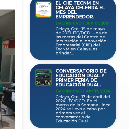
EL CIIE TECNM EN
CELAYA CELEBRA EL
MES DEL
EMPRENDEDOR.
By Dep. CyD
|
Jun 01, 2021
Celaya, Gto., 19 de mayo
de 2021. ITC/DCD. Una de
las metas del Centro de
Incubación e Innovación
Empresarial (CIIE) del
TecNM en Celaya, es
brindar...
CONVERSATORIO DE
EDUCACIÓN DUAL Y
PRIMER FERIA DE
EDUCACIÓN DUAL.
By Dep. CyD
|
Abr 17, 2024
Celaya, Gto., 17 de abril del
2024. ITC/DCD. En el
marco de la Semana Lince
2024 se llevó a cabo por
primera vez el
conversatorio de
Educación Dual...