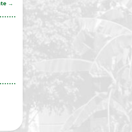
nte
→