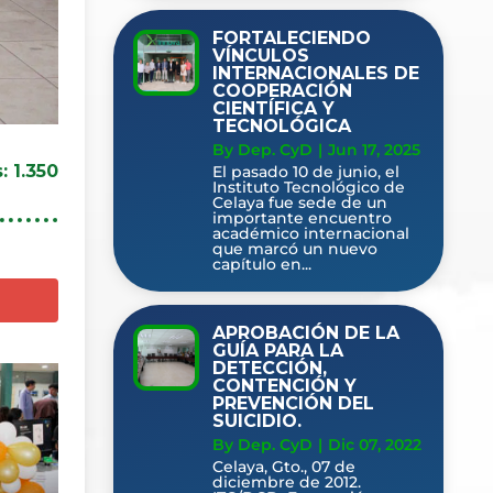
FORTALECIENDO
VÍNCULOS
INTERNACIONALES DE
COOPERACIÓN
CIENTÍFICA Y
TECNOLÓGICA
By Dep. CyD
|
Jun 17, 2025
:
1.350
El pasado 10 de junio, el
Instituto Tecnológico de
Celaya fue sede de un
importante encuentro
académico internacional
que marcó un nuevo
capítulo en...
APROBACIÓN DE LA
GUÍA PARA LA
DETECCIÓN,
CONTENCIÓN Y
PREVENCIÓN DEL
SUICIDIO.
By Dep. CyD
|
Dic 07, 2022
Celaya, Gto., 07 de
diciembre de 2012.