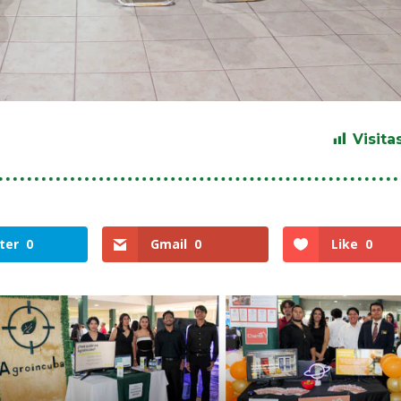
Visitas
ter
0
Gmail
0
Like
0