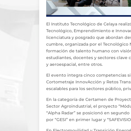
El Instituto Tecnológico de Celaya reali
Tecnológico, Emprendimiento e Innovac
licenciatura y posgrado que abordan desa
cumbre, organizada por el Tecnológico 
formación de talento humano con visión
estudiantes, docentes y sectores clave c
y aeroespacial, entre otros.
El evento integra cinco competencias s
Cortometraje InnovAcción y Retos Trans
escalables para los sectores público, priv
En la categoría de Certamen de Proyecto
Sector Agroindustrial, el proyecto “Mód
“Alpha Radar” se posicionó en segundo l
por “GESI” en primer lugar y “SAFEVISI
En Electromovilidad y Transición Energ