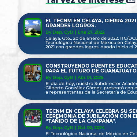
Tal vez te interese
EL TECNM EN CELAYA, CIERRA 202
GRANDES LOGROS.
By Dep. CyD
|
Ene 27, 2022
Celaya, Gto., 20 de enero de 2022. ITC/DCD
Tecnológico Nacional de México en Celaya,
2021 con grandes logros, dando inicio el 2
CONSTRUYENDO PUENTES EDUCA
PARA EL FUTURO DE GUANAJUATO
By Dep. CyD
|
Abr 01, 2025
El día de hoy, nuestro Subdirector Acadé
Gilberto González Gómez, presentó con 
a representantes de la Secretaría de Educ
TECNM EN CELAYA CELEBRA SU S
CEREMONIA DE JUBILACIÓN CON E
“TAÑIDO DE LA CAMPANA”.
By Dep. CyD
|
Oct 02, 2024
El Tecnológico Nacional de México en Cela