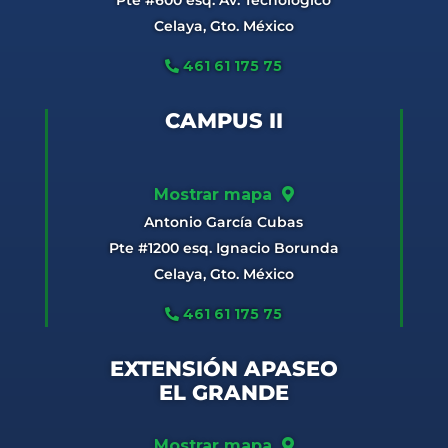
Pte #600 esq. Av. Tecnológico
Celaya, Gto. México
461 61 175 75
CAMPUS II
Mostrar mapa
Antonio García Cubas
Pte #1200 esq. Ignacio Borunda
Celaya, Gto. México
461 61 175 75
EXTENSIÓN APASEO
EL GRANDE
Mostrar mapa