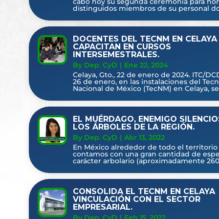
cabo hoy su segunda ceremonia para hon
distinguidos miembros de su personal doc
DOCENTES DEL TECNM EN CELAYA
CAPACITAN EN CURSOS
INTERSEMESTRALES.
By Dep. CyD
|
Ene 22, 2024
Celaya, Gto., 22 de enero de 2024. ITC/DCD
26 de enero, en las instalaciones del Tec
Nacional de México (TecNM) en Celaya, se.
EL MUÉRDAGO, ENEMIGO SILENCIO
LOS ÁRBOLES DE LA REGIÓN.
By Dep. CyD
|
Abr 13, 2022
En México alrededor de todo el territorio
contamos con una gran cantidad de espe
carácter arbolario (aproximadamente 260)
CONSOLIDA EL TECNM EN CELAYA
VINCULACIÓN CON EL SECTOR
EMPRESARIAL.
By Dep. CyD
|
Feb 15, 2022