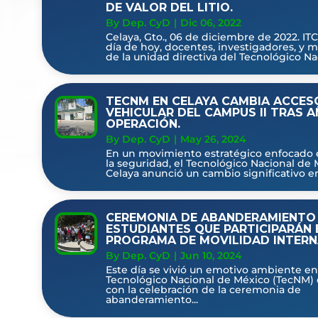
DE VALOR DEL LITIO.
By Dep. CyD
|
Dic 06, 2022
Celaya, Gto., 06 de diciembre de 2022. IT
día de hoy, docentes, investigadores, y 
de la unidad directiva del Tecnológico Nac
TECNM EN CELAYA CAMBIA ACCES
VEHICULAR DEL CAMPUS II TRAS 
OPERACIÓN.
By Dep. CyD
|
May 26, 2024
En un movimiento estratégico enfocado e
la seguridad, el Tecnológico Nacional de
Celaya anunció un cambio significativo en 
CEREMONIA DE ABANDERAMIENTO
ESTUDIANTES QUE PARTICIPARÁN 
PROGRAMA DE MOVILIDAD INTERN
By Dep. CyD
|
Jun 10, 2024
Este día se vivió un emotivo ambiente en
Tecnológico Nacional de México (TecNM) 
con la celebración de la ceremonia de
abanderamiento...