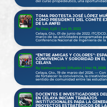
del curso propedéutico, una oportunidad.
TOMA PROTESTA JOSÉ LÓPEZ MU
COMO PRESIDENTE DEL COMITÉ E
DE LA ANFEI
By Dep. CyD
|
Jun 01, 2022
Celaya, Gto., 01 de junio de 2022. ITC/DCD.
marco de las actividades programadas par
Conferencia Nacional de Ingeniería de la 
“ENTRE AMIGAS Y COLORES”: ESPA
CONVIVENCIA Y SORORIDAD EN EL
CELAYA
By Comunicación Difusión
|
Mar 19, 2026
Celaya, Gto., 19 de marzo del 2026. — Con 
de fortalecer la convivencia, la creatividad
sentido de comunidad entre las estudiante
DOCENTES E INVESTIGADORES DE
EN CELAYA INICIAN TRABAJOS
INSTITUCIONALES PARA LA GENER
PROYECTOS ESTRATÉGICOS DE LA