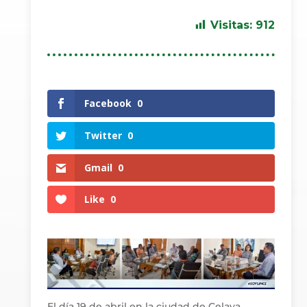
Visitas:
912
Facebook
0
Twitter
0
Gmail
0
Like
0
El día 19 de abril en la ciudad de Celaya,