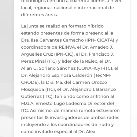
tecnólogos cercano a cuarenta líderes a nivel
local, regional, nacional e internacional de
diferentes áreas.
La junta se realizó en formato híbrido
estando presentes de forma presencial la
Dra. Ilse Cervantes Camacho (IPN- CICATA) y
coordinadora de REINVA, el Dr. Amadeo J.
Argüelles Cruz (IPN-CIC), el Dr. Francisco J.
Pérez Pinal (ITC) y líder de la RElec, el Dr.
Allan G. Soriano Sánchez (CONAHCyT-ITC), el
Dr. Alejandro Espinosa Calderón (TecNM-
CRODE), la Dra. Ma. del Carmen Orozco
Mosqueda (ITC), el Dr. Alejandro I. Barranco
Gutierrez (ITC); teniendo como anfitrión al
M.G.A. Ernesto Lugo Ledesma Director del
ITC. Asimismo, de manera remota estuvieron
presentes 15 investigadores de ambas redes
incluyendo a los coordinadores de nodo y
como invitado especial al Dr. Alex