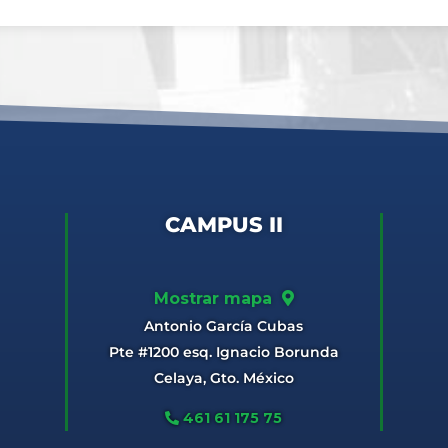
CAMPUS II
Mostrar mapa
Antonio García Cubas
Pte #1200 esq. Ignacio Borunda
Celaya, Gto. México
461 61 175 75