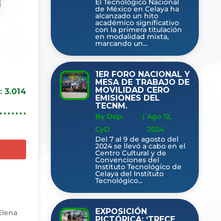
El Tecnológico Nacional
de México en Celaya ha
alcanzado un hito
académico significativo
con la primera titulación
en modalidad mixta,
marcando un...
1ER FORO NACIONAL Y
MESA DE TRABAJO DE
MOVILIDAD CERO
:
3.014
EMISIONES DEL
TECNM.
By Dep.
|
Ago 12,
CyD
2024
Del 7 al 9 de agosto del
2024 se llevó a cabo en el
Centro Cultural y de
Convenciones del
Instituto Tecnológico de
Celaya del Instituto
Tecnológico...
EXPOSICIÓN
Elena
PICTÓRICA: ‘TRECE