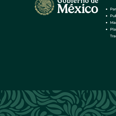
Par
Pub
Mar
Pl
Tr