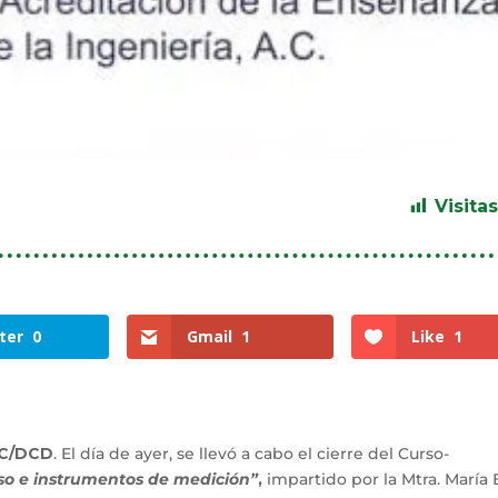
Visitas
ter
0
Gmail
1
Like
1
ITC/DCD
. El día de ayer, se llevó a cabo el cierre del Curso-
so e instrumentos de medición”
,
impartido por la Mtra. María 