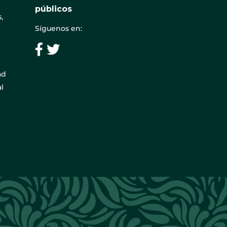
públicos
,
Síguenos en:
ad
l