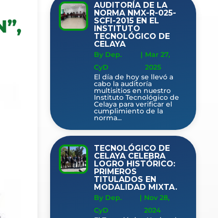
AUDITORÍA DE LA
NORMA NMX-R-025-
”,
SCFI-2015 EN EL
INSTITUTO
TECNOLÓGICO DE
CELAYA
By Dep.
|
Mar 27,
CyD
2025
El día de hoy se llevó a
cabo la auditoría
multisitios en nuestro
Instituto Tecnológico de
Celaya para verificar el
cumplimiento de la
norma...
TECNOLÓGICO DE
CELAYA CELEBRA
LOGRO HISTÓRICO:
PRIMEROS
TITULADOS EN
MODALIDAD MIXTA.
By Dep.
|
Nov 28,
CyD
2024