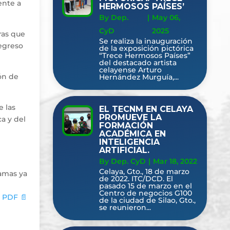
ente a
HERMOSOS PAÍSES’
By Dep.
|
May 06,
CyD
2025
uras que
Se realiza la inauguración
 egreso
de la exposición pictórica
“Trece Hermosos Países”
del destacado artista
celayense Arturo
ión de
Hernández Murguía,...
e las
EL TECNM EN CELAYA
PROMUEVE LA
ca y del
FORMACIÓN
ACADÉMICA EN
INTELIGENCIA
ARTIFICIAL.
By Dep. CyD
|
Mar 18, 2022
Celaya, Gto., 18 de marzo
ramas ya
de 2022. ITC/DCD. El
pasado 15 de marzo en el
Centro de negocios G100
 PDF 📄
de la ciudad de Silao, Gto.,
se reunieron...