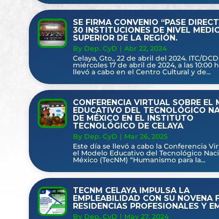
SE FIRMA CONVENIO “PASE DIREC
30 INSTITUCIONES DE NIVEL MEDI
SUPERIOR DE LA REGIÓN.
By Dep. CyD
|
Abr 22, 2024
Celaya, Gto., 22 de abril del 2024. ITC/DCD
miércoles 17 de abril de 2024, a las 10:00 h
llevó a cabo en el Centro Cultural y de...
CONFERENCIA VIRTUAL SOBRE EL
EDUCATIVO DEL TECNOLÓGICO N
DE MÉXICO EN EL INSTITUTO
TECNOLÓGICO DE CELAYA
By Dep. CyD
|
Mar 26, 2025
Este día se llevó a cabo la Conferencia Vi
el Modelo Educativo del Tecnológico Nac
México (TecNM) “Humanismo para la...
TECNM CELAYA IMPULSA LA
EMPLEABILIDAD CON SU NOVENA F
RESIDENCIAS PROFESIONALES Y E
By Dep. CyD
|
May 27, 2024