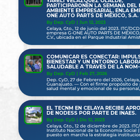
YARELI VELÁZQUEZ OLALDE,
PARTICIPARONEN LA SEMANA DEL
AMBIENTE EMPRESARIAL, ENLA EM
ONE AUTO PARTS DE MÉXICO, S.A. D
By Dep. CyD
|
Jun 12, 2023
Celaya, Gto., 12 de junio del 2023. ITC/DCD.
empresa G-ONE AUTO PARTS DE MÉXICO, 
C.V., ubicada en el Parque Industrial Amist
COMUNICAR ES CONECTAR: IMPUL
BIENESTAR Y UN ENTORNO LABOR
SALUDABLE A TRAVÉS DE LA NOM-
By Dep. CyD
|
Feb 27, 2026
Dep. CyD, 27 de Febrero del 2026, Celaya,
Guanajuato. — Con el firme propósito de 
salud mental y emocional de su personal, s
EL TECNM EN CELAYA RECIBE APR
DE NODESS POR PARTE DE INAES.
By Dep. CyD
|
Dic 12, 2023
Celaya, Gto., 12 de diciembre de 2023. ITC
Instituto Nacional de la Economía Social 
puesto en marcha la estrategia instituciona