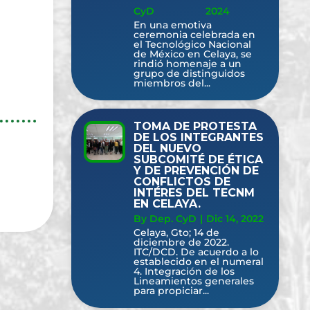
CyD
2024
En una emotiva
ceremonia celebrada en
el Tecnológico Nacional
de México en Celaya, se
rindió homenaje a un
grupo de distinguidos
miembros del...
TOMA DE PROTESTA
DE LOS INTEGRANTES
DEL NUEVO
SUBCOMITÉ DE ÉTICA
Y DE PREVENCIÓN DE
CONFLICTOS DE
INTÉRES DEL TECNM
EN CELAYA.
By Dep. CyD
|
Dic 14, 2022
Celaya, Gto; 14 de
diciembre de 2022.
ITC/DCD. De acuerdo a lo
establecido en el numeral
4. Integración de los
Lineamientos generales
para propiciar...