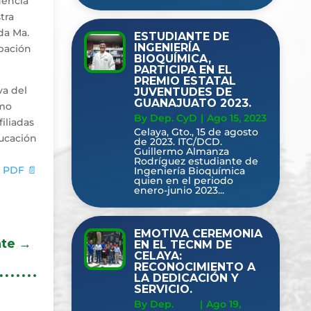
nencia
tra
da Ma.
ESTUDIANTE DE
INGENIERÍA
ipación
BIOQUÍMICA,
PARTICIPA EN EL
PREMIO ESTATAL
va del
JUVENTUDES DE
GUANAJUATO 2023.
omo
By Dep. CyD
|
Ago 15, 2023
iliadas
Celaya, Gto., 15 de agosto
ducación
de 2023. ITC/DCD.
Guillermo Almanza
Rodríguez estudiante de
 PDF 📄
Ingeniería Bioquímica
quien en el periodo
enero-junio 2023...
EMOTIVA CEREMONIA
nte
→
EN EL TECNM DE
CELAYA:
RECONOCIMIENTO A
LA DEDICACIÓN Y
SERVICIO.
By Dep.
|
Ago 19,