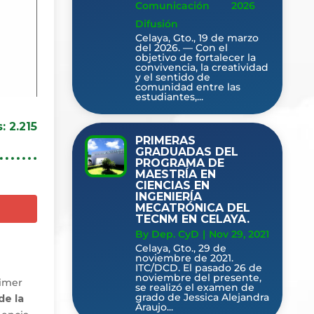
Comunicación
2026
Difusión
Celaya, Gto., 19 de marzo
del 2026. — Con el
objetivo de fortalecer la
convivencia, la creatividad
y el sentido de
comunidad entre las
estudiantes,...
s:
2.215
PRIMERAS
GRADUADAS DEL
PROGRAMA DE
MAESTRÍA EN
CIENCIAS EN
INGENIERÍA
MECATRÓNICA DEL
TECNM EN CELAYA.
By Dep. CyD
|
Nov 29, 2021
Celaya, Gto., 29 de
noviembre de 2021.
ITC/DCD. El pasado 26 de
noviembre del presente,
rimer
se realizó el examen de
grado de Jessica Alejandra
de la
Araujo...