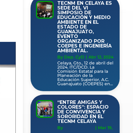
TECNM EN CELAYA ES
SEDE DEL VI
SIMPOSIO DE
EDUCACIÓN Y MEDIO
AMBIENTE EN EL
ESTADO DE
GUANAJUATO,
EVENTO
ORGANIZADO POR
COEPES E INGENIERÍA
AMBIENTAL.
By Dep. CyD
|
Abr 12, 2024
Celaya, Gto., 12 de abril del
2024. ITC/DCD. La
Comisión Estatal para la
Planeación de la
Educación Superior, A.C.
Guanajuato (COEPES) en...
“ENTRE AMIGAS Y
COLORES”: ESPACIO
DE CONVIVENCIA Y
SORORIDAD EN EL
TECNM CELAYA
By
|
Mar 19,