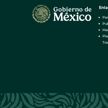
Enl
Par
Pub
Mar
Pl
Tr