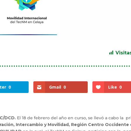
Visita
ter
0
Gmail
0
Like
0
ITC/DCD.
El 18 de febrero del año en curso, se llevó a cabo la p
ación, Intercambio y Movilidad, Región Centro Occidente 