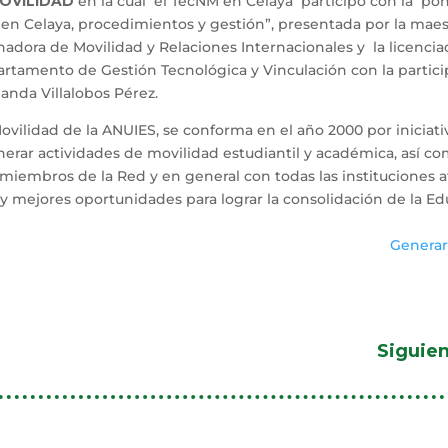
MOVILIDAD
en la cual el TecNM en Celaya participo con la po
 en Celaya, procedimientos y gestión”, presentada por la maes
adora de Movilidad y Relaciones Internacionales y la licencia
epartamento de Gestión Tecnológica y Vinculación con la partic
anda Villalobos Pérez.
vilidad de la ANUIES, se conforma en el año 2000 por iniciati
nerar actividades de movilidad estudiantil y académica, así c
 miembros de la Red y en general con todas las instituciones af
y mejores oportunidades para lograr la consolidación de la E
Generar
Siguie