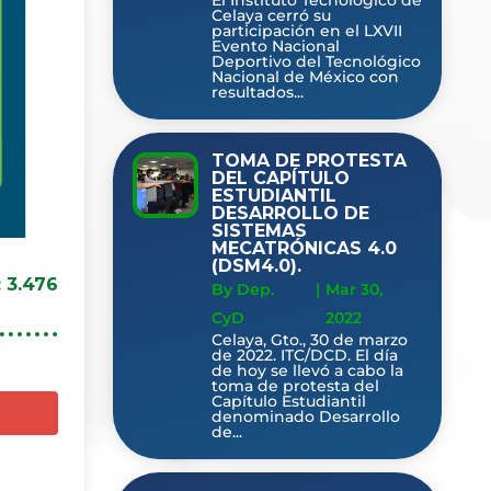
Celaya cerró su
participación en el LXVII
Evento Nacional
Deportivo del Tecnológico
Nacional de México con
resultados...
TOMA DE PROTESTA
DEL CAPÍTULO
ESTUDIANTIL
DESARROLLO DE
SISTEMAS
MECATRÓNICAS 4.0
(DSM4.0).
:
3.476
By Dep.
|
Mar 30,
CyD
2022
Celaya, Gto., 30 de marzo
de 2022. ITC/DCD. El día
de hoy se llevó a cabo la
toma de protesta del
Capítulo Estudiantil
denominado Desarrollo
de...