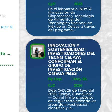
CyD
2023
En el laboratorio INBYTA
(Innovación de
 la
Bioprocesos y Tecnología
de Alimentos) del
Tecnológico Nacional de
México en Celaya, a través
 PDF 📄
del programa...
INNOVACIÓN Y
SOSTENIBILIDAD:
nte
→
INVESTIGADORES DEL
TECNM CELAYA
CONFORMAN EL
GRUPO DE
INVESTIGACIÓN
OMEGA PB&S
By Dep.
|
May 26,
CyD
2026
Dep. CyD, 26 de Mayo del
2026, Celaya, Guanajuato.
— Con el firme propósito
de seguir fortaleciendo las
áreas de investigación
científica y la...