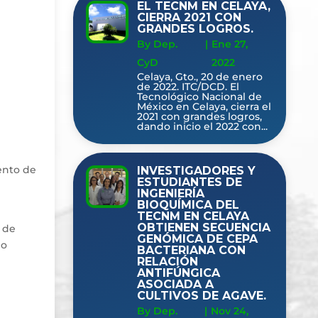
EL TECNM EN CELAYA,
CIERRA 2021 CON
GRANDES LOGROS.
By Dep.
|
Ene 27,
CyD
2022
Celaya, Gto., 20 de enero
de 2022. ITC/DCD. El
Tecnológico Nacional de
México en Celaya, cierra el
2021 con grandes logros,
dando inicio el 2022 con...
ento de
INVESTIGADORES Y
ESTUDIANTES DE
INGENIERÍA
BIOQUÍMICA DEL
TECNM EN CELAYA
OBTIENEN SECUENCIA
a de
GENÓMICA DE CEPA
mo
BACTERIANA CON
RELACIÓN
ANTIFÚNGICA
ASOCIADA A
CULTIVOS DE AGAVE.
By Dep.
|
Nov 24,