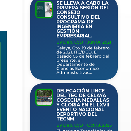
SE LLEVA A CABO LA
PRIMERA SESIÓN DEL
CONSEJO
CONSULTIVO DEL
PROGRAMA DE
INGENIERÍA EN
GESTIÓN
EMPRESARIAL.
By Dep. CyD
|
Jun 01, 2021
Celaya, Gto. 19 de febrero
de 2021. ITC/DCD. El
pasado 03 de febrero del
presente, el
Departamento de
Ciencias Económico
Administrativas...
DELEGACIÓN LINCE
DEL TEC DE CELAYA
COSECHA MEDALLAS
Y GLORIA EN EL LXVII
EVENTO NACIONAL
DEPORTIVO DEL
TECNM.
By Dep. CyD
|
Oct 18, 2025
El Instituto Tecnológico de