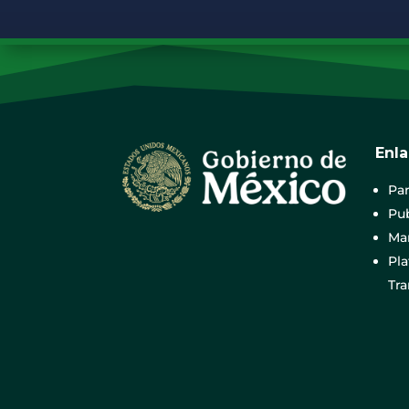
Enl
Par
Pub
Mar
Pl
Tr