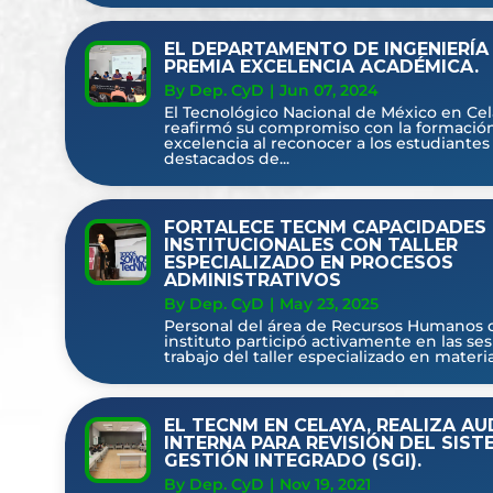
EL DEPARTAMENTO DE INGENIERÍA
PREMIA EXCELENCIA ACADÉMICA.
By Dep. CyD
|
Jun 07, 2024
El Tecnológico Nacional de México en Ce
reafirmó su compromiso con la formació
excelencia al reconocer a los estudiante
destacados de...
FORTALECE TECNM CAPACIDADES
INSTITUCIONALES CON TALLER
ESPECIALIZADO EN PROCESOS
ADMINISTRATIVOS
By Dep. CyD
|
May 23, 2025
Personal del área de Recursos Humanos 
instituto participó activamente en las se
trabajo del taller especializado en materia
EL TECNM EN CELAYA, REALIZA AU
INTERNA PARA REVISIÓN DEL SIST
GESTIÓN INTEGRADO (SGI).
By Dep. CyD
|
Nov 19, 2021