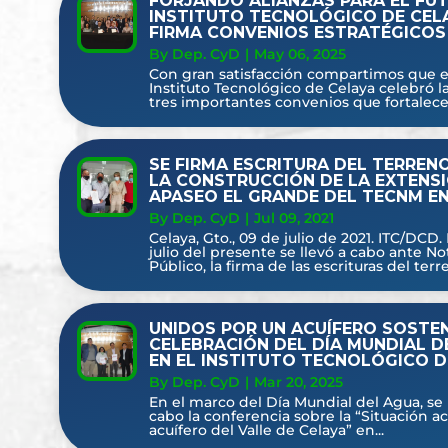
FORJANDO ALIANZAS PARA EL FU
INSTITUTO TECNOLÓGICO DE CEL
FIRMA CONVENIOS ESTRATÉGICOS
By Dep. CyD
|
May 06, 2025
Con gran satisfacción compartimos que es
Instituto Tecnológico de Celaya celebró l
tres importantes convenios que fortalecen
SE FIRMA ESCRITURA DEL TERREN
LA CONSTRUCCIÓN DE LA EXTENS
APASEO EL GRANDE DEL TECNM EN
By Dep. CyD
|
Jul 09, 2021
Celaya, Gto., 09 de julio de 2021. ITC/DCD. 
julio del presente se llevó a cabo ante No
Público, la firma de las escrituras del terre
UNIDOS POR UN ACUÍFERO SOSTEN
CELEBRACIÓN DEL DÍA MUNDIAL D
EN EL INSTITUTO TECNOLÓGICO D
By Dep. CyD
|
Mar 20, 2025
En el marco del Día Mundial del Agua, se 
cabo la conferencia sobre la “Situación ac
acuífero del Valle de Celaya” en...