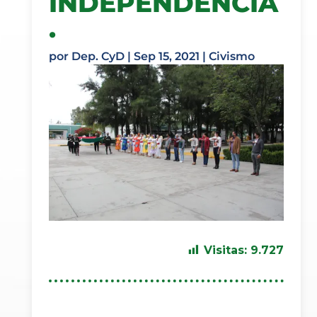
INDEPENDENCIA
.
por
Dep. CyD
|
Sep 15, 2021
|
Civismo
Visitas:
9.727