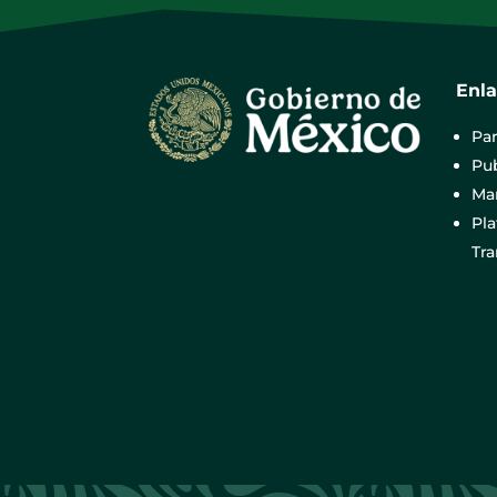
Enl
Par
Pub
Mar
Pl
Tr