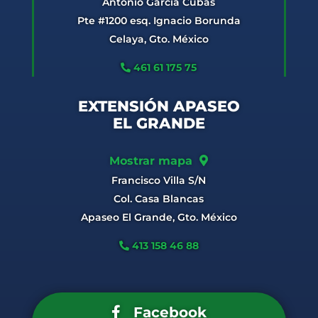
Antonio García Cubas
Pte #1200 esq. Ignacio Borunda
Celaya, Gto. México
461 61 175 75
EXTENSIÓN APASEO
EL GRANDE
Mostrar mapa
Francisco Villa S/N
Col. Casa Blancas
Apaseo El Grande, Gto. México
413 158 46 88
Facebook