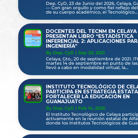
Dep. CyD, 23 de Junio del 2026, Celaya, G
— Con gran orgullo y como fiel reflejo del
de su cuerpo académico, el Tecnológico...
DOCENTES DEL TECNM EN CELAYA
PRESENTAN LIBRO “ESTADÍSTICA
INFERENCIAL 2: APLICACIONES PA
INGENIERÍA”
By Dep. CyD
|
Sep 20, 2021
Celaya, Gto., 20 de septiembre de 2021. I
martes 14 de septiembre en punto de las 
llevó a cabo en modalidad virtual, la...
INSTITUTO TECNOLÓGICO DE CEL
PARTICIPA EN ESTRATEGIA ESTATA
FORTALECER LA EDUCACIÓN EN
GUANAJUATO
By Dep. CyD
|
Feb 14, 2025
El Instituto Tecnológico de Celaya partici
activamente en la reunión estatal de Alfa
donde los Institutos Tecnológicos de Guan