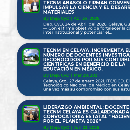
TECNM ABASOLO FIRMAN CONVEN
IMPULSAR LA CIENCIA Y EL DESAR
MATERIALES
By Dep. CyD
|
Abr 24, 2026
Dep. CyD, 24 de Abril del 2026, Celaya, G
— Con el firme objetivo de fortalecer la 
interinstitucional y potenciar el...
TECNM EN CELAYA, INCREMENTA E
NÚMERO DE DOCENTES INVESTIG
RECONOCIDOS POR SUS CONTRIB
CIENTÍFICAS EN BENEFICIO DE LA
EDUCACIÓN EN MÉXICO.
By Dep. CyD
|
Mar 29, 2021
Celaya, Gto., 27 de enero 2021. ITC/DCD. El
Tecnológico Nacional de México en Celaya
una vez más su compromiso con sus estudi
LIDERAZGO AMBIENTAL: DOCENTE
TECNM CELAYA ES GALARDONADA 
CONVOCATORIA ESTATAL “HACIE
POR EL PLANETA 2026”
By Dep. CyD
|
Jun 23, 2026