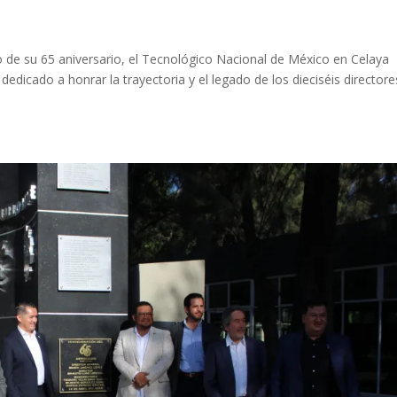
 de su 65 aniversario, el Tecnológico Nacional de México en Celaya
 dedicado a honrar la trayectoria y el legado de los dieciséis directore