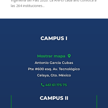
Ingeniería del País 2020. La ANFEI cada año convoca a
las 264 instituciones...
CAMPUS I
Mostrar mapa
Antonio García Cubas
Pte #600 esq. Av. Tecnológico
Celaya, Gto. México
461 61 175 75
CAMPUS II