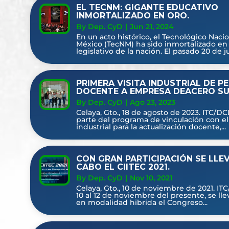
EL TECNM: GIGANTE EDUCATIVO
INMORTALIZADO EN ORO.
By Dep. CyD
|
Jun 21, 2024
En un acto histórico, el Tecnológico Naci
México (TecNM) ha sido inmortalizado en 
legislativo de la nación. El pasado 20 de jun
PRIMERA VISITA INDUSTRIAL DE P
DOCENTE A EMPRESA DEACERO SU
By Dep. CyD
|
Ago 23, 2023
Celaya, Gto., 18 de agosto de 2023. ITC/
parte del programa de vinculación con el
industrial para la actualización docente,...
CON GRAN PARTICIPACIÓN SE LLE
CABO EL CIITEC 2021.
By Dep. CyD
|
Nov 10, 2021
Celaya, Gto., 10 de noviembre de 2021. IT
10 al 12 de noviembre del presente, se lle
en modalidad hibrida el Congreso...