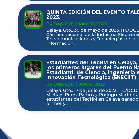
QUINTA EDICIÓN DEL EVENTO TAL
2023.
By Dep. CyD
|
May 30, 2023
Celaya, Gto., 30 de mayo de 2023. ITC/DCD
Cámara Nacional de la Industria Electróni
Telecomunicaciones y Tecnologías de la
Información...
Estudiantes del TecNM en Celaya,
los primeros lugares del Evento N
Estudiantil de Ciencia, Ingeniería 
Innovación Tecnológica (ENECIIT).
By Dep. CyD
|
Jun 17, 2022
Celaya, Gto., 17 de junio de 2022. ITC/DCD.
Michael Pérez Ramos y Rodrigo Martínez,
estudiantes del TecNM en Celaya ganado
primer y...