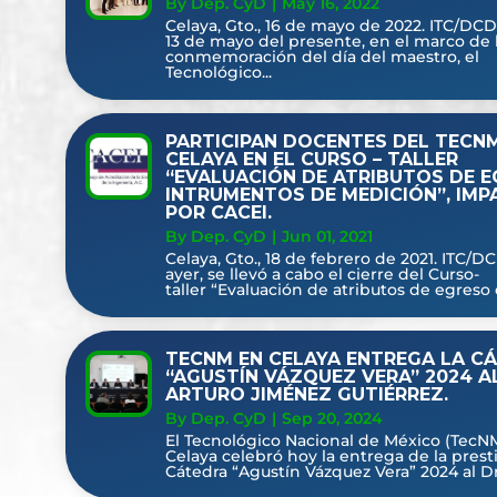
By Dep. CyD
|
May 16, 2022
Celaya, Gto., 16 de mayo de 2022. ITC/DCD
13 de mayo del presente, en el marco de 
conmemoración del día del maestro, el
Tecnológico...
PARTICIPAN DOCENTES DEL TECN
CELAYA EN EL CURSO – TALLER
“EVALUACIÓN DE ATRIBUTOS DE E
INTRUMENTOS DE MEDICIÓN”, IMP
POR CACEI.
By Dep. CyD
|
Jun 01, 2021
Celaya, Gto., 18 de febrero de 2021. ITC/DC
ayer, se llevó a cabo el cierre del Curso-
taller “Evaluación de atributos de egreso e
TECNM EN CELAYA ENTREGA LA C
“AGUSTÍN VÁZQUEZ VERA” 2024 AL
ARTURO JIMÉNEZ GUTIÉRREZ.
By Dep. CyD
|
Sep 20, 2024
El Tecnológico Nacional de México (TecN
Celaya celebró hoy la entrega de la prest
Cátedra “Agustín Vázquez Vera” 2024 al Dr.