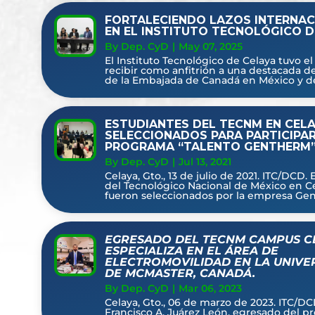
FORTALECIENDO LAZOS INTERNAC
EN EL INSTITUTO TECNOLÓGICO D
By Dep. CyD
|
May 07, 2025
El Instituto Tecnológico de Celaya tuvo e
recibir como anfitrión a una destacada d
de la Embajada de Canadá en México y del
ESTUDIANTES DEL TECNM EN CEL
SELECCIONADOS PARA PARTICIPAR
PROGRAMA “TALENTO GENTHERM”
By Dep. CyD
|
Jul 13, 2021
Celaya, Gto., 13 de julio de 2021. ITC/DCD.
del Tecnológico Nacional de México en Ce
fueron seleccionados por la empresa Gen
EGRESADO DEL TECNM CAMPUS C
ESPECIALIZA EN EL ÁREA DE
ELECTROMOVILIDAD EN LA UNIVE
DE MCMASTER, CANADÁ.
By Dep. CyD
|
Mar 06, 2023
Celaya, Gto., 06 de marzo de 2023. ITC/DC
Francisco A. Juárez León, egresado del 