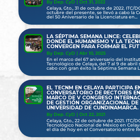
By Dep. CyD
|
Oct 31, 2022
Celaya, Gto., 31 de octubre de 2022. ITC/D
octubre del presente, se llevó a cabo la
del 50 Aniversario de la Licenciatura en...
LA SÉPTIMA SEMANA LINCE: CELE
DONDE EL HUMANISMO Y LA TECN
CONVERGEN PARA FORMAR EL FUT
By Dep. CyD
|
Abr 10, 2025
En el marco del 67 aniversario del Institu
Tecnológico de Celaya, del 7 al 9 de abril 
cabo con gran éxito la Séptima Semana Lin
EL TECNM EN CELAYA PARTICIPA E
CONVERSATORIO DE RECTORES EN
MARCO DE V CONGRESO INTERNA
DE GESTIÓN ORGANIZACIONAL DE
UNIVERSIDAD DE CUNDINAMARCA.
By Dep. CyD
|
Oct 22, 2021
Celaya, Gto., 22 de octubre de 2021. ITC/D
Tecnológico Nacional de México en Celaya
el día de hoy en el Conversatorio entre Re