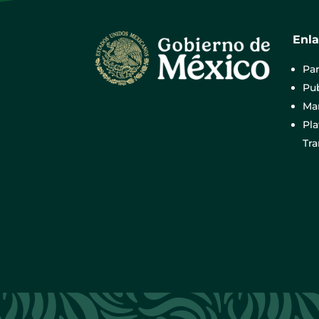
Enl
Par
Pub
Mar
Pl
Tr