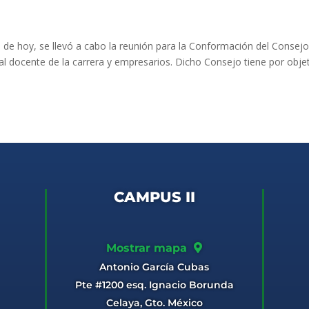
ía de hoy, se llevó a cabo la reunión para la Conformación del Consej
al docente de la carrera y empresarios. Dicho Consejo tiene por obje
CAMPUS II
Mostrar mapa
Antonio García Cubas
Pte #1200 esq. Ignacio Borunda
Celaya, Gto. México