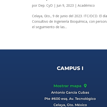
por
Dep. CyD
|
Jun 9, 2023
|
Académico
Celaya, Gto., 9 de junio del 2023. ITC/DCD. El d
Consultivo de Ingeniería Bioquímica, con person
el seguimiento de las...
CAMPUS I
Mostrar mapa
Antonio García Cubas
Pte #600 esq. Av. Tecnológico
Celaya, Gto. México