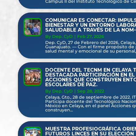
Campus II del Instituto Tecnológico de Cela
COMUNICAR ES CONECTAR: IMPUL
BIENESTAR Y UN ENTORNO LABOR
SALUDABLE A TRAVÉS DE LA NOM-
By Dep. CyD
|
Feb 27, 2026
Dep. CyD, 27 de Febrero del 2026, Celaya,
Guanajuato. — Con el firme propósito de 
salud mental y emocional de su personal, s
DOCENTE DEL TECNM EN CELAYA T
DESTACADA PARTICIPACIÓN EN EL
ACCIONES QUE CONSTRUYEN ENT
ESCOLARES DE PAZ.
By Dep. CyD
|
Sep 28, 2022
Celaya, Gto., 28 de septiembre de 2022. I
Participa docente del Tecnológico Nacion
México en Celaya, en el panel Acciones q
construyen...
MUESTRA PROFESIOGRÁFICA ORIE
FUTUROS LINCES EN SU ELECCIÓN