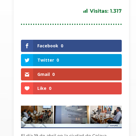
Visitas:
1.317
Facebook
0
Twitter
0
Gmail
0
Like
0
El día 19 de abril en la ciudad de Celaya,