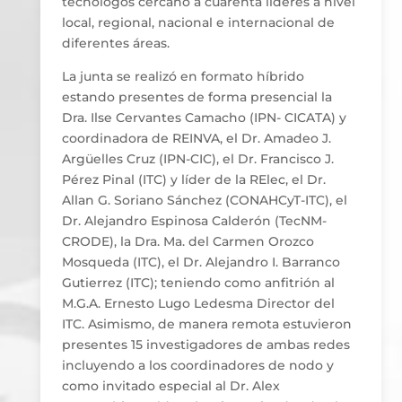
tecnólogos cercano a cuarenta líderes a nivel
local, regional, nacional e internacional de
diferentes áreas.
La junta se realizó en formato híbrido
estando presentes de forma presencial la
Dra. Ilse Cervantes Camacho (IPN- CICATA) y
coordinadora de REINVA, el Dr. Amadeo J.
Argüelles Cruz (IPN-CIC), el Dr. Francisco J.
Pérez Pinal (ITC) y líder de la RElec, el Dr.
Allan G. Soriano Sánchez (CONAHCyT-ITC), el
Dr. Alejandro Espinosa Calderón (TecNM-
CRODE), la Dra. Ma. del Carmen Orozco
Mosqueda (ITC), el Dr. Alejandro I. Barranco
Gutierrez (ITC); teniendo como anfitrión al
M.G.A. Ernesto Lugo Ledesma Director del
ITC. Asimismo, de manera remota estuvieron
presentes 15 investigadores de ambas redes
incluyendo a los coordinadores de nodo y
como invitado especial al Dr. Alex