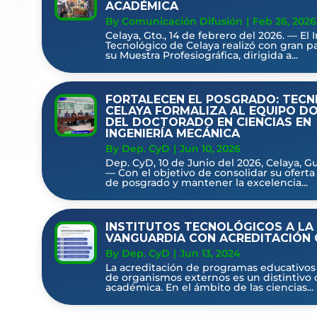
ACADÉMICA
By Comunicación Difusión
|
Feb 26, 2026
Celaya, Gto., 14 de febrero del 2026. — El I
Tecnológico de Celaya realizó con gran pa
su Muestra Profesiográfica, dirigida a...
FORTALECEN EL POSGRADO: TEC
CELAYA FORMALIZA AL EQUIPO D
DEL DOCTORADO EN CIENCIAS EN
INGENIERÍA MECÁNICA
By Dep. CyD
|
Jun 10, 2026
Dep. CyD, 10 de Junio del 2026, Celaya, G
— Con el objetivo de consolidar su oferta
de posgrado y mantener la excelencia...
INSTITUTOS TECNOLÓGICOS A LA
VANGUARDIA CON ACREDITACIÓN 
By Dep. CyD
|
Jun 13, 2024
La acreditación de programas educativos
de organismos externos es un distintivo 
académica. En el ámbito de las ciencias...