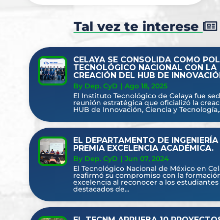
Tal vez te interese
CELAYA SE CONSOLIDA COMO PO
TECNOLÓGICO NACIONAL CON LA
CREACIÓN DEL HUB DE INNOVACIÓ
By Dep. CyD
|
Ago 18, 2025
El Instituto Tecnológico de Celaya fue sed
reunión estratégica que oficializó la crea
HUB de Innovación, Ciencia y Tecnología,..
EL DEPARTAMENTO DE INGENIERÍA
PREMIA EXCELENCIA ACADÉMICA.
By Dep. CyD
|
Jun 07, 2024
El Tecnológico Nacional de México en Ce
reafirmó su compromiso con la formació
excelencia al reconocer a los estudiante
destacados de...
EL TECNM APRUEBA 10 PROYECTO