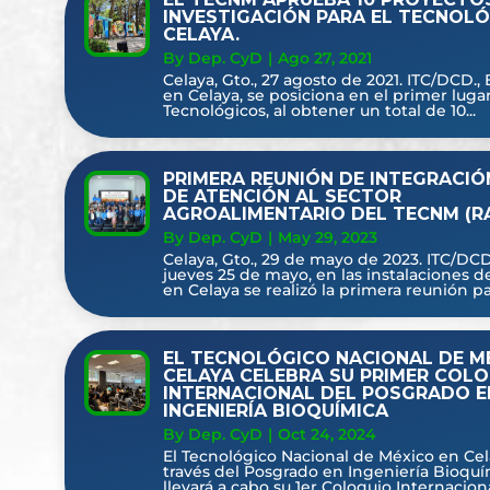
INVESTIGACIÓN PARA EL TECNOLÓ
CELAYA.
By Dep. CyD
|
Ago 27, 2021
Celaya, Gto., 27 agosto de 2021. ITC/DCD.,
en Celaya, se posiciona en el primer lugar
Tecnológicos, al obtener un total de 10...
PRIMERA REUNIÓN DE INTEGRACIÓ
DE ATENCIÓN AL SECTOR
AGROALIMENTARIO DEL TECNM (RA
By Dep. CyD
|
May 29, 2023
Celaya, Gto., 29 de mayo de 2023. ITC/DCD
jueves 25 de mayo, en las instalaciones 
en Celaya se realizó la primera reunión par
EL TECNOLÓGICO NACIONAL DE M
CELAYA CELEBRA SU PRIMER COL
INTERNACIONAL DEL POSGRADO E
INGENIERÍA BIOQUÍMICA
By Dep. CyD
|
Oct 24, 2024
El Tecnológico Nacional de México en Cel
través del Posgrado en Ingeniería Bioquí
llevará a cabo su 1er Coloquio Internacion