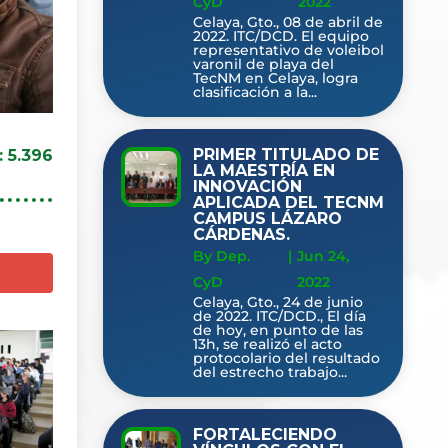
CyD
2022
Celaya, Gto., 08 de abril de
2022. ITC/DCD. El equipo
representativo de voleibol
varonil de playa del
TecNM en Celaya, logra
clasificación a la...
PRIMER TITULADO DE
:
5.396
LA MAESTRÍA EN
INNOVACIÓN
APLICADA DEL TECNM
CAMPUS LÁZARO
CÁRDENAS.
By Dep.
|
Jun 24,
CyD
2022
Celaya, Gto., 24 de junio
de 2022. ITC/DCD., El día
de hoy, en punto de las
13h, se realizó el acto
protocolario del resultado
del estrecho trabajo...
FORTALECIENDO