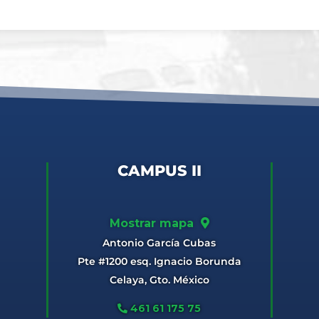
CAMPUS II
Mostrar mapa
Antonio García Cubas
Pte #1200 esq. Ignacio Borunda
Celaya, Gto. México
461 61 175 75