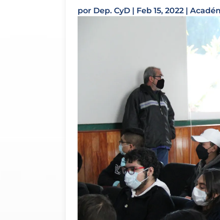
por
Dep. CyD
|
Feb 15, 2022
|
Acadé