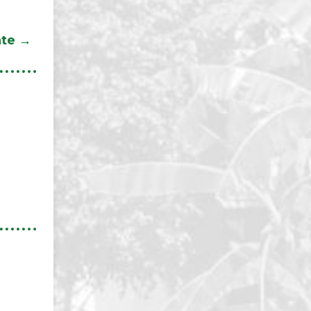
nte
→