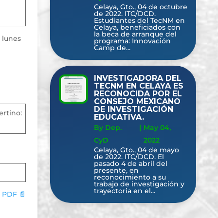
Celaya, Gto., 04 de octubre
de 2022. ITC/DCD.
Estudiantes del TecNM en
Celaya, beneficiados con
la beca de arranque del
 lunes
programa: Innovación
Camp de...
INVESTIGADORA DEL
TECNM EN CELAYA ES
RECONOCIDA POR EL
CONSEJO MEXICANO
DE INVESTIGACIÓN
ertino:
EDUCATIVA.
By Dep.
|
May 04,
CyD
2022
Celaya, Gto., 04 de mayo
de 2022. ITC/DCD. El
pasado 4 de abril del
presente, en
reconocimiento a su
trabajo de investigación y
trayectoria en el...
 PDF 📄