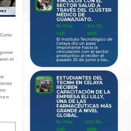
VÍNCULOS CON EL
SECTOR SALUD A
TRAVÉS DEL CLÚSTER
MÉDICO DE
GUANAJUATO.
By Dep.
|
Jun 30,
CyD
2025
 Curso
El Instituto Tecnológico de
Celaya dio un paso
importante hacia la
vinculación con el sector
ngresar
productivo al recibir el
aran el
pasado 25 de junio a los...
os
ESTUDIANTES DEL
TECNM EN CELAYA
uienes
RECIBEN
nto
CAPACITACIÓN DE LA
EMPRESA ELI LILLY,
ica o
UNA DE LAS
FARMACÉUTICAS MÁS
GRANDE A NIVEL
GLOBAL.
By Dep.
|
Oct 04,
CyD
2022