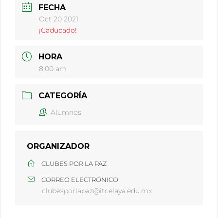
FECHA
Oct 20 2021
¡Caducado!
HORA
8:00 am
CATEGORÍA
Alumnos
ORGANIZADOR
CLUBES POR LA PAZ
CORREO ELECTRÓNICO
clubesporlapaz@itcelaya.edu.mx