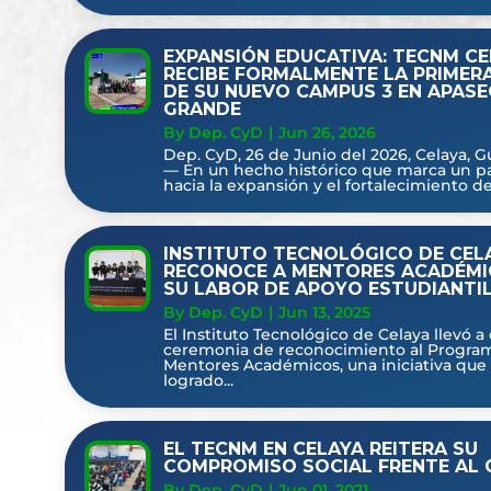
EXPANSIÓN EDUCATIVA: TECNM CE
RECIBE FORMALMENTE LA PRIMER
DE SU NUEVO CAMPUS 3 EN APASE
GRANDE
By Dep. CyD
|
Jun 26, 2026
Dep. CyD, 26 de Junio del 2026, Celaya, G
— En un hecho histórico que marca un p
hacia la expansión y el fortalecimiento de l
INSTITUTO TECNOLÓGICO DE CEL
RECONOCE A MENTORES ACADÉMI
SU LABOR DE APOYO ESTUDIANTI
By Dep. CyD
|
Jun 13, 2025
El Instituto Tecnológico de Celaya llevó a
ceremonia de reconocimiento al Progra
Mentores Académicos, una iniciativa que
logrado...
EL TECNM EN CELAYA REITERA SU
COMPROMISO SOCIAL FRENTE AL 
By Dep. CyD
|
Jun 01, 2021