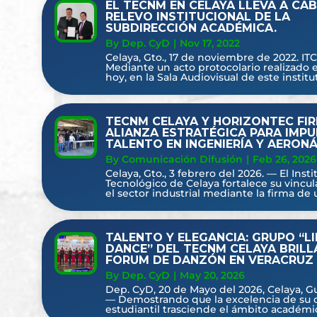
EL TECNM EN CELAYA LLEVA A CAB
RELEVO INSTITUCIONAL DE LA
SUBDIRECCIÓN ACADÉMICA.
By Dep. CyD
|
Nov 17, 2022
Celaya, Gto., 17 de noviembre de 2022. IT
Mediante un acto protocolario realizado e
hoy, en la Sala Audiovisual de este instituto
TECNM CELAYA Y HORIZONTEC FI
ALIANZA ESTRATÉGICA PARA IMPU
TALENTO EN INGENIERÍA Y AERON
By Comunicación Difusión
|
Feb 26, 2026
Celaya, Gto., 3 febrero del 2026. — El Insti
Tecnológico de Celaya fortalece su vincu
el sector industrial mediante la firma de u
TALENTO Y ELEGANCIA: GRUPO “L
DANCE” DEL TECNM CELAYA BRILLA
FORUM DE DANZÓN EN VERACRUZ
By Dep. CyD
|
May 20, 2026
Dep. CyD, 20 de Mayo del 2026, Celaya, G
— Demostrando que la excelencia de su
estudiantil trasciende el ámbito académic