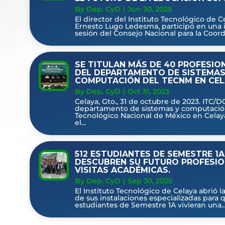
By Dep. CyD
|
Jun 30, 2025
El director del Instituto Tecnológico de C
Ernesto Lugo Ledesma, participó en una
sesión del Consejo Nacional para la Coordi
SE TITULAN MÁS DE 40 PROFESIO
DEL DEPARTAMENTO DE SISTEMAS
COMPUTACIÓN DEL TECNM EN CEL
By Dep. CyD
|
Oct 31, 2023
Celaya, Gto., 31 de octubre de 2023. ITC/D
departamento de sistemas y computació
Tecnológico Nacional de México en Celay
el...
512 ESTUDIANTES DE SEMESTRE 1A
DESCUBREN SU FUTURO PROFESIO
VISITAS ACADÉMICAS.
By Dep. CyD
|
Sep 30, 2025
El Instituto Tecnológico de Celaya abrió l
de sus instalaciones especializadas para 
estudiantes de Semestre 1A vivieran una..