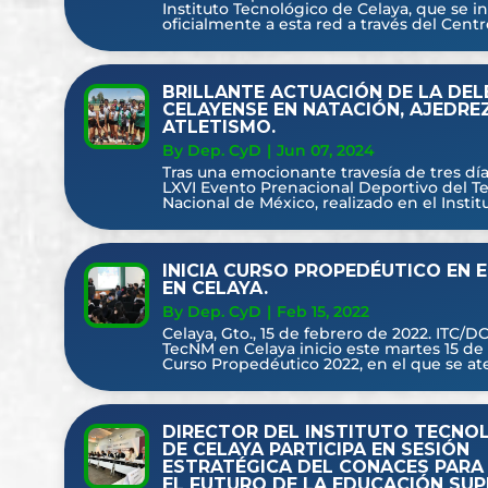
Instituto Tecnológico de Celaya, que se i
oficialmente a esta red a través del Centro
BRILLANTE ACTUACIÓN DE LA DE
CELAYENSE EN NATACIÓN, AJEDRE
ATLETISMO.
By Dep. CyD
|
Jun 07, 2024
Tras una emocionante travesía de tres día
LXVI Evento Prenacional Deportivo del T
Nacional de México, realizado en el Institut
INICIA CURSO PROPEDÉUTICO EN 
EN CELAYA.
By Dep. CyD
|
Feb 15, 2022
Celaya, Gto., 15 de febrero de 2022. ITC/DC
TecNM en Celaya inicio este martes 15 de 
Curso Propedéutico 2022, en el que se ate
DIRECTOR DEL INSTITUTO TECNO
DE CELAYA PARTICIPA EN SESIÓN
ESTRATÉGICA DEL CONACES PARA 
EL FUTURO DE LA EDUCACIÓN SUP