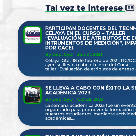
Tal vez te interese
PARTICIPAN DOCENTES DEL TECN
CELAYA EN EL CURSO – TALLER
“EVALUACIÓN DE ATRIBUTOS DE E
INTRUMENTOS DE MEDICIÓN”, IMP
POR CACEI.
By Dep. CyD
|
Jun 01, 2021
Celaya, Gto., 18 de febrero de 2021. ITC/DC
ayer, se llevó a cabo el cierre del Curso-
taller “Evaluación de atributos de egreso e
SE LLEVA A CABO CON ÉXITO LA 
ACADÉMICA 2023.
By Dep. CyD
|
Oct 28, 2023
La semana académica 2023 fue un event
organizado para promover la formación i
nuestros estudiantes, mediante activida
académicas,...