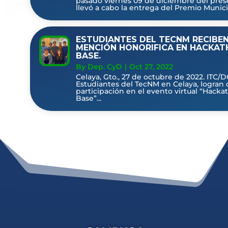
pasado viernes 09 de diciembre del pres
llevó a cabo la entrega del Premio Municip
ESTUDIANTES DEL TECNM RECIBE
MENCIÓN HONORIFICA EN HACKA
BASE.
By Dep. CyD
|
Oct 27, 2022
Celaya, Gto., 27 de octubre de 2022. ITC/
Estudiantes del TecNM en Celaya, logran
participación en el evento virtual “Hacka
Base”...