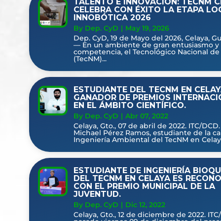
TALENTO E INNOVACIÓN: TECNM C
CELEBRA CON ÉXITO LA ETAPA LO
INNOBÓTICA 2026
By Dep. CyD
|
May 19, 2026
Dep. CyD, 19 de Mayo del 2026, Celaya, G
— En un ambiente de gran entusiasmo y
competencia, el Tecnológico Nacional de
(TecNM)...
ESTUDIANTE DEL TECNM EN CELAY
GANADOR DE PREMIOS INTERNACI
EN EL ÁMBITO CIENTÍFICO.
By Dep. CyD
|
Abr 07, 2022
Celaya, Gto., 07 de abril de 2022. ITC/DCD.
Michael Pérez Ramos, estudiante de la ca
Ingeniería Ambiental del TecNM en Celaya,
ESTUDIANTE DE INGENIERÍA BIOQU
DEL TECNM EN CELAYA ES RECON
CON EL PREMIO MUNICIPAL DE LA
JUVENTUD.
By Dep. CyD
|
Dic 12, 2022
Celaya, Gto., 12 de diciembre de 2022. ITC