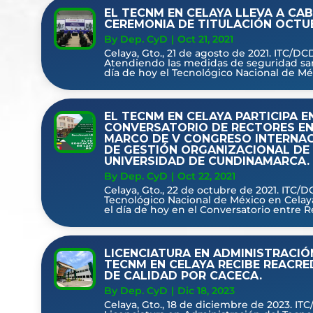
EL TECNM EN CELAYA LLEVA A CA
CEREMONIA DE TITULACIÓN OCTUB
By Dep. CyD
|
Oct 21, 2021
Celaya, Gto., 21 de agosto de 2021. ITC/DCD
Atendiendo las medidas de seguridad sani
día de hoy el Tecnológico Nacional de Méx
EL TECNM EN CELAYA PARTICIPA E
CONVERSATORIO DE RECTORES EN
MARCO DE V CONGRESO INTERNA
DE GESTIÓN ORGANIZACIONAL DE
UNIVERSIDAD DE CUNDINAMARCA.
By Dep. CyD
|
Oct 22, 2021
Celaya, Gto., 22 de octubre de 2021. ITC/D
Tecnológico Nacional de México en Celaya
el día de hoy en el Conversatorio entre Re
LICENCIATURA EN ADMINISTRACIÓ
TECNM EN CELAYA RECIBE REACRE
DE CALIDAD POR CACECA.
By Dep. CyD
|
Dic 18, 2023
Celaya, Gto., 18 de diciembre de 2023. IT