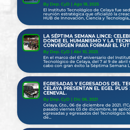
By Dep. CyD
|
Ago 18, 2025
El Instituto Tecnológico de Celaya fue sed
reunión estratégica que oficializó la crea
HUB de Innovación, Ciencia y Tecnología,..
LA SÉPTIMA SEMANA LINCE: CELE
DONDE EL HUMANISMO Y LA TECN
CONVERGEN PARA FORMAR EL FUT
By Dep. CyD
|
Abr 10, 2025
En el marco del 67 aniversario del Institu
Tecnológico de Celaya, del 7 al 9 de abril 
cabo con gran éxito la Séptima Semana Lin
EGRESADAS Y EGRESADOS DEL TE
CELAYA PRESENTAN EL EGEL PLUS 
CENEVAL.
By Dep. CyD
|
Dic 06, 2021
Celaya, Gto., 06 de diciembre de 2021. ITC
pasado viernes 03 de diciembre, se aplic
egresadas y egresados del Tecnológico N
de...